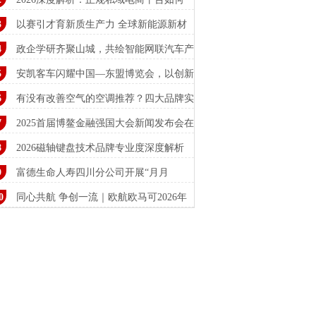
？母
以赛引才育新质生产力 全球新能源新材
精
政企学研齐聚山城，共绘智能网联汽车产
新
安凯客车闪耀中国—东盟博览会，以创新
品
有没有改善空气的空调推荐？四大品牌实
，
2025首届博鳌金融强国大会新闻发布会在
举
2026磁轴键盘技术品牌专业度深度解析
富德生命人寿四川分公司开展“月月
15”消保
同心共航 争创一流｜欧航欧马可2026年
商