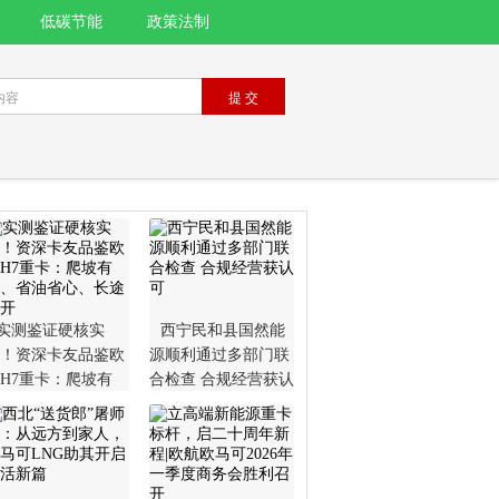
低碳节能
政策法制
实测鉴证硬核实
西宁民和县国然能
！资深卡友品鉴欧
源顺利通过多部门联
H7重卡：爬坡有
合检查 合规经营获认
、省油省心、长途
可
开