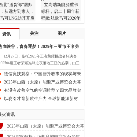
西北“送货郎”屠师
立高端新能源重卡
：从远方到家人，
标杆，启二十周年新
马可LNG助其开启
程|欧航欧马可2026年
活新篇
一季度商务会胜利召
开
关注
图片
资讯
热血峡谷，青春逐梦！2025年三亚市王者荣
耀
12月27日，依托2025年王者荣耀挑战者杯决赛
2025年度王者荣耀巅峰之夜落地三亚的热潮，由三
市旅游和文化广电体育局、共青团三亚市委员会指
德信竞技观察：中国德扑赛事的现状与未
，三亚学院体育学院、海南麓城文化产业发展有限
来
2025年山西（太原）能源产业博览会大幕
司联合主办，海……
将启
有没有改善空气的空调推荐？四大品牌实
测，
以赛引才育新质生产力 全球新能源新材
料精
最火资讯
2025年山西（太原）能源产业博览会大幕
启
2026深度解析：正规私域电商平台如何