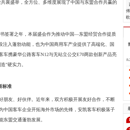
家企业共襄盛举，全方位、多维度展现了中国与东盟合作共赢的
傅
欧
生
议定书签署之年，本届盛会作为推动中国—东盟经贸合作提质
建设注入蓬勃动能，也为中国商用车产业提供了高端化、国
车携豪华公路客车N12与无站立公交E70两款创新产品亮
&
造”硬实力。
亚
导
公
新标准
好朋友、好伙伴。近年来，双方积极开展友好合作，不断
为中国客车企业开拓海外市场的先锋，安凯客车积极落子
能东盟交通蓬勃发展。
将