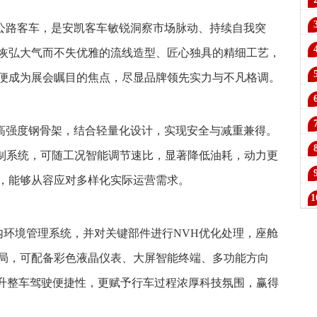
选
华公路客车，是安凯客车敏锐洞察市场脉动、持续自我突
料
恢弘大气而不失优雅的流线造型、匠心独具的精细工艺，
业
便成为展会瞩目的焦点，尽显品牌领先实力与不凡格调。
产
测
与高强度钢骨架，结合轻量化设计，实现安全与减重兼得。
蓉
控制系统，可随工况智能调节速比，显著降低油耗，动力更
，能够从容应对多样化实际运营需求。
3.
中
级”内环境管理系统，并对关键部件进行NVH优化处理，座舱
局，可配备彩色液晶仪表、大屏智能终端、多功能方向
提升整车驾驶便捷性，更赋予行车过程浓厚科技氛围，赢得