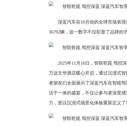
深蓝汽车在10月份的全球市场表现
36792辆，这一数字不仅彰显了品牌
2025年11月16日，智联乾崑 
万达文华酒店暖心开启，通过沉浸式智
者朋友们全面展示了深蓝汽车在智能驾
活于一体的盛宴，不仅让参与者深度感
力，更以沉浸式场景化体验重新定义了