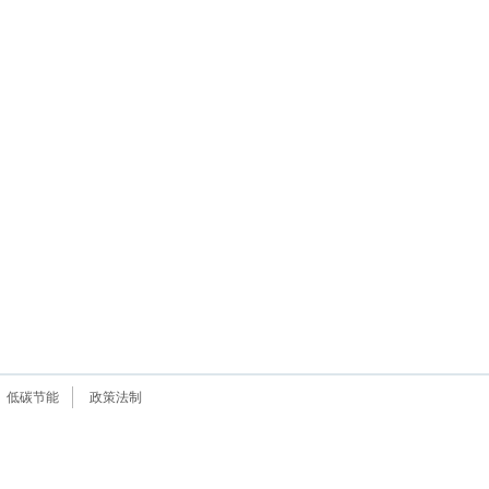
低碳节能
政策法制