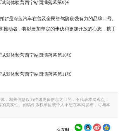
崑智能”是深蓝汽车在普及全民智驾阶段强有力的品牌口号。
和推动者，将以更加坚定的步伐和更加开放的心态，携手
媒体，相关信息仅为传递更多信息之目的，不代表本网观点，
容的真实性。如稿件版权单位或个人不想在本网发布，可与本
分享到：