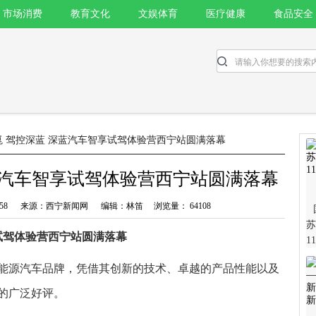
市场消费
教育文化
文娱体育
医疗健康
食品安全
崑 驾控深蓝 深蓝汽车智享试驾体验营西宁站圆满落幕
蓝汽车智享试驾体验营西宁站圆满落幕
 5:31:58 来源：西宁新闻网 编辑：林笛 浏览量： 64108
苏
试驾体验营西宁站
圆满落幕
1
能源汽车品牌，凭借其创新的技术、卓越的产品性能以及
的广泛好评。