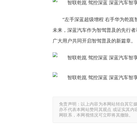
“左手深蓝超级增程 右手华为乾
未来，深蓝汽车作为智驾普及的先行者
广大用户共同开启智驾普及的新篇章。
免责声明：以上内容为本网站转自其它
亦不代表本网站赞同其观点 或证实其内
网联系，本网视情况可立即将其撤除。