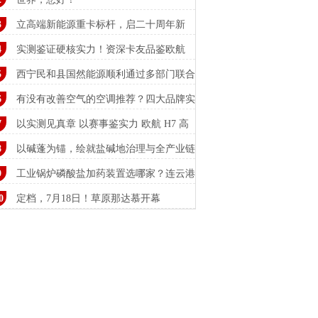
立高端新能源重卡标杆，启二十周年新
欧
实测鉴证硬核实力！资深卡友品鉴欧航
重卡
西宁民和县国然能源顺利通过多部门联合
查
有没有改善空气的空调推荐？四大品牌实
，
以实测见真章 以赛事鉴实力 欧航 H7 高
性
以碱蓬为锚，绘就盐碱地治理与全产业链
态
工业锅炉磷酸盐加药装置选哪家？连云港
博
定档，7月18日！草原那达慕开幕