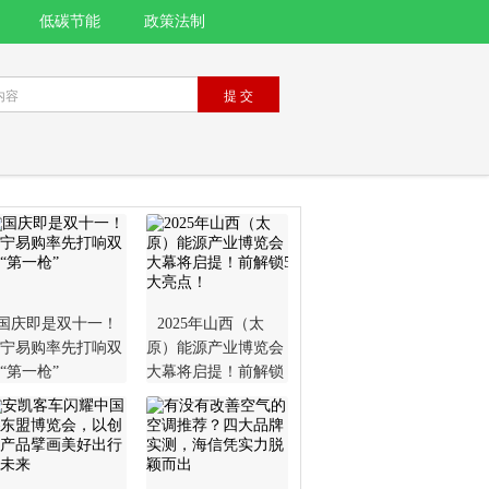
低碳节能
政策法制
国庆即是双十一！
2025年山西（太
宁易购率先打响双
原）能源产业博览会
1“第一枪”
大幕将启提！前解锁
5大亮点！