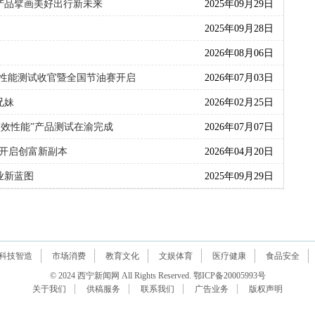
产品擘画美好出行新未来
2025年09月29日
2025年09月28日
2026年08月06日
高效性能测试收官暨全国节油赛开启
2026年07月03日
兄妹
2026年02月25日
高效性能”产品测试在渝完成
2026年07月07日
”开启创富新副本
2026年04月20日
业新蓝图
2025年09月29日
科技智造
市场消费
教育文化
文娱体育
医疗健康
食品安全
© 2024 西宁新闻网 All Rights Reserved.
鄂ICP备20005993号
关于我们
供稿服务
联系我们
广告业务
版权声明