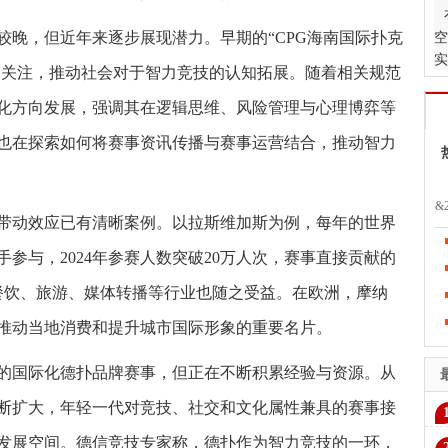
较晚，但近年来逐步展现潜力。早期的“CPG海南国际扑克
空
实
广泛关注，推动社会对于智力竞技的认知拓展。随着相关规范
颖
化方向发展，强调其在逻辑思维、风险管理与心理博弈等
也在探索如何将赛事资讯传播与赛事运营结合，推动智力
&
带动效应已有清晰案例。以拉斯维加斯为例，每年的世界
亚
导
参与，2024年参赛人数突破20万人次，赛事直接贡献的
公
餐饮、旅游、媒体转播等行业也随之受益。在欧洲，摩纳
推动当地消费和提升城市国际形象的重要名片。
的国际化德扑品牌赛事，但正在不断积累经验与资源。从
断扩大，年轻一代对竞技、社交和文化属性兼具的赛事接
直
发展空间。德信竞技专家称，德扑作为智力竞技的一环，