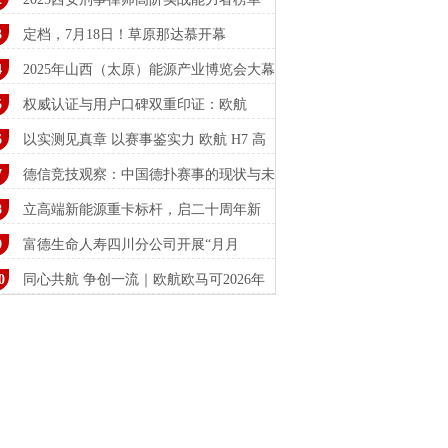
定档，7月18日！草原那达慕开幕
2025年山西（太原）能源产业博览会大幕
启
权威认证与用户口碑双重印证：欧航
“高效
以实测见真章 以赛事鉴实力 欧航 H7 高
性
德信竞技观察：中国德扑赛事的现状与未
立高端新能源重卡标杆，启二十周年新
欧
富德生命人寿四川分公司开展“月月
15”消保
同心共航 争创一流｜欧航欧马可2026年
商