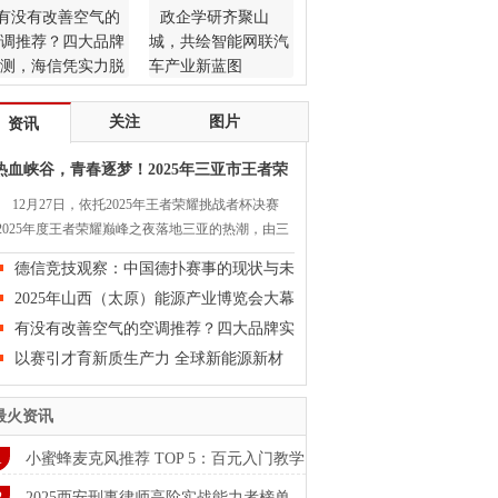
有没有改善空气的
政企学研齐聚山
调推荐？四大品牌
城，共绘智能网联汽
测，海信凭实力脱
车产业新蓝图
而出
关注
图片
资讯
热血峡谷，青春逐梦！2025年三亚市王者荣
耀
12月27日，依托2025年王者荣耀挑战者杯决赛
2025年度王者荣耀巅峰之夜落地三亚的热潮，由三
市旅游和文化广电体育局、共青团三亚市委员会指
德信竞技观察：中国德扑赛事的现状与未
，三亚学院体育学院、海南麓城文化产业发展有限
来
2025年山西（太原）能源产业博览会大幕
司联合主办，海……
将启
有没有改善空气的空调推荐？四大品牌实
测，
以赛引才育新质生产力 全球新能源新材
料精
最火资讯
小蜜蜂麦克风推荐 TOP 5：百元入门教学
播
2025西安刑事律师高阶实战能力者榜单