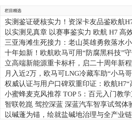
栏目精选
实测鉴证硬核实力！资深卡友品鉴欧航H
油省心、长途好开
以实测见真章 以赛事鉴实力 欧航 H7 
节油赛开启
三亚海滩生死接力：老山英雄勇救落水小
十年如新！欧航欧马可用“防腐黑科技”
立高端新能源重卡标杆，启二十周年新程|
季度商务会胜利召开
月入近2万，欧马可LNG冷藏车助“小马
权威认证与用户口碑双重印证：欧航H7“
渝完成
小蜜蜂麦克风推荐 TOP 5：百元入门教
智联乾崑 驾控深蓝 深蓝汽车智享试驾体
以碱蓬为锚，绘就盐碱地治理与全产业链