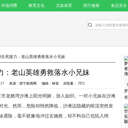
市场消费
教育文化
文娱体育
医疗健康
食品安全
滩生死接力：老山英雄勇救落水小兄妹
力：老山英雄勇救落水小兄妹
 7:07:17 来源：西宁新闻网 编辑：林笛 浏览量： 7972
梦
三亚市龙栖湾沙滩上阳光明媚，游人如织。一对小兄妹在沙滩
者
满
时光。然而，危险却悄然降临，沙滩边隐藏的暗流突然发
妹遇险，毫不犹豫地冲过去施救，却不料自己也陷入绝