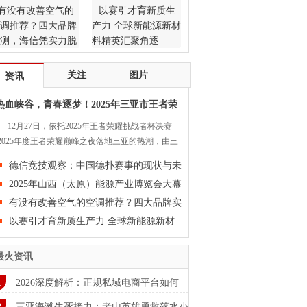
有没有改善空气的
以赛引才育新质生
调推荐？四大品牌
产力 全球新能源新材
测，海信凭实力脱
料精英汇聚角逐
而出
关注
图片
资讯
热血峡谷，青春逐梦！2025年三亚市王者荣
耀
12月27日，依托2025年王者荣耀挑战者杯决赛
2025年度王者荣耀巅峰之夜落地三亚的热潮，由三
市旅游和文化广电体育局、共青团三亚市委员会指
德信竞技观察：中国德扑赛事的现状与未
，三亚学院体育学院、海南麓城文化产业发展有限
来
2025年山西（太原）能源产业博览会大幕
司联合主办，海……
将启
有没有改善空气的空调推荐？四大品牌实
测，
以赛引才育新质生产力 全球新能源新材
料精
最火资讯
2026深度解析：正规私域电商平台如何
？母
三亚海滩生死接力：老山英雄勇救落水小