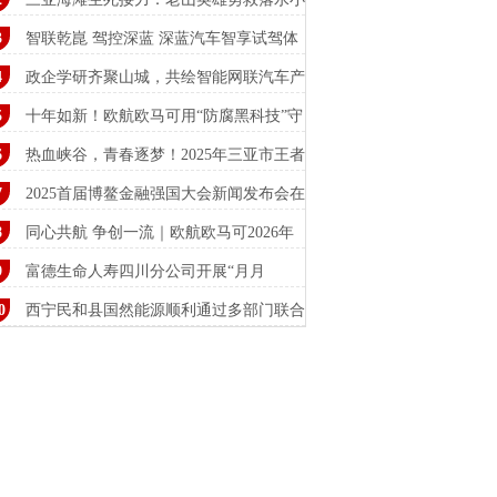
妹
智联乾崑 驾控深蓝 深蓝汽车智享试驾体
营
政企学研齐聚山城，共绘智能网联汽车产
新
十年如新！欧航欧马可用“防腐黑科技”守
用
热血峡谷，青春逐梦！2025年三亚市王者
耀
2025首届博鳌金融强国大会新闻发布会在
举
同心共航 争创一流｜欧航欧马可2026年
商
富德生命人寿四川分公司开展“月月
15”消保
西宁民和县国然能源顺利通过多部门联合
查