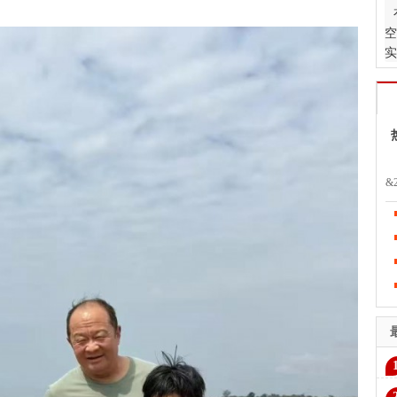
空
实
颖
&
亚
导
公
选