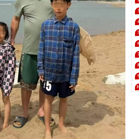
兄
验
业
住
荣
蓉
中
3.
检