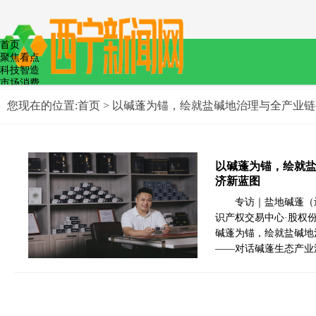
首页
聚焦看点
科技智造
市场消费
教育文化
您现在的位置:
首页
> 以碱蓬为锚，绘就盐碱地治理与全产业
文娱体育
医疗健康
食品安全
低碳节能
政策法制
以碱蓬为锚，绘就
济新蓝图
专访｜盐地碱蓬（
识产权交易中心·股权份额
碱蓬为锚，绘就盐碱地
——对话碱蓬生态产业