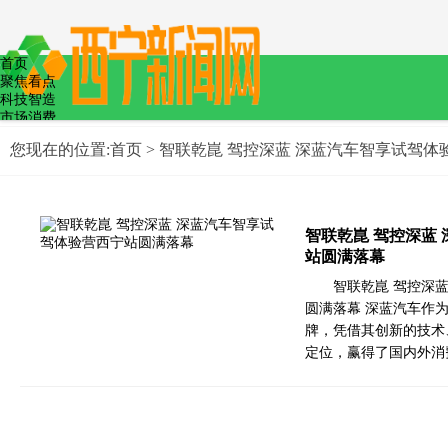
首页
聚焦看点
科技智造
市场消费
教育文化
您现在的位置:
首页
> 智联乾崑 驾控深蓝 深蓝汽车智享试驾
文娱体育
医疗健康
食品安全
低碳节能
政策法制
智联乾崑 驾控深蓝
站圆满落幕
智联乾崑 驾控深
圆满落幕 深蓝汽车作
牌，凭借其创新的技术
定位，赢得了国内外消