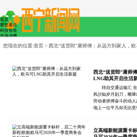
首页
聚焦看点
科技智造
市场消费
教育文化
您现在的位置:
首页
> 西北“送货郎”屠师傅：从远方到家人，
文娱体育
医疗健康
食品安全
低碳节能
政策法制
西北“送货郎”屠师
LNG助其开启生活
转自交通运输汇 
风沙如岁月刻刀，雕琢
劳动者拼搏奋斗的动人
地上一位平凡却无比坚
立高端新能源重卡标
马可2026年一季度