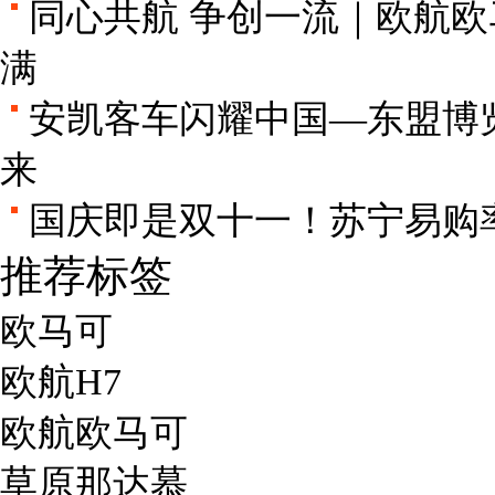
同心共航 争创一流｜欧航欧
满
安凯客车闪耀中国—东盟博
来
国庆即是双十一！苏宁易购率
推荐标签
欧马可
欧航H7
欧航欧马可
草原那达慕