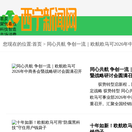
首页
聚焦看点
科技智造
市场消费
教育文化
您现在的位置:
首页
> 同心共航 争创一流｜欧航欧马可2026
文娱体育
医疗健康
食品安全
低碳节能
政策法制
同心共航 争创一流｜
暨战略研讨会圆满
驭势转型启新程，
定战略 驭势转型 同心
欧马可事业部2026年
重召开。汇聚全国经销
十年如新！欧航欧马
钱袋子