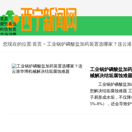
首页
聚焦看点
科技智造
市场消费
教育文化
您现在的位置:
首页
> 工业锅炉磷酸盐加药装置选哪家？连云
文娱体育
医疗健康
食品安全
低碳节能
政策法制
工业锅炉磷酸盐加
械解决结垢腐蚀难
工业锅炉磷酸盐加
您解决结垢腐蚀难题 
子易形成水垢，不仅降
5%-8%），还会导致