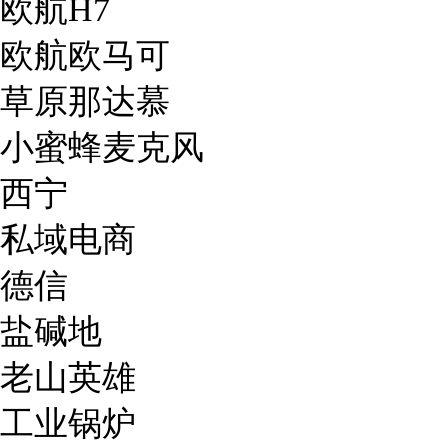
欧航H7
欧航欧马可
草原那达慕
小蜜蜂麦克风
西宁
私域电商
德信
盐碱地
老山英雄
工业锅炉